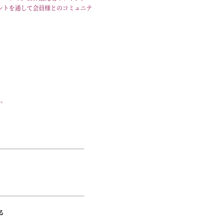
ントを通して会員様とのコミュニテ
い。
る